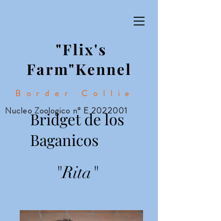
"Flix's
Farm"Kennel
Border Collie
Nucleo Zoologico n° E
2022001
Bridget de los
Baganicos
"Rita"